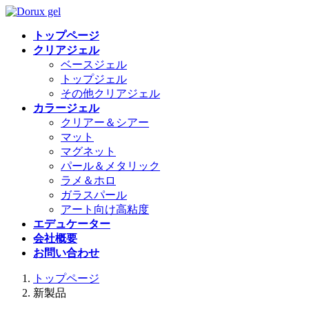
コ
ナ
ン
ビ
トップページ
テ
ゲ
クリアジェル
ン
ー
ベースジェル
ツ
シ
トップジェル
へ
ョ
その他クリアジェル
ス
ン
カラージェル
キ
に
クリアー＆シアー
ッ
移
マット
プ
動
マグネット
パール＆メタリック
ラメ＆ホロ
ガラスパール
アート向け高粘度
エデュケーター
会社概要
お問い合わせ
トップページ
新製品