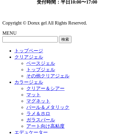
受付時間：平日10:00〜17:00
Copyright © Dorux gel All Rights Reserved.
MENU
検
索:
トップページ
クリアジェル
ベースジェル
トップジェル
その他クリアジェル
カラージェル
クリアー＆シアー
マット
マグネット
パール＆メタリック
ラメ＆ホロ
ガラスパール
アート向け高粘度
エデュケーター