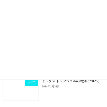
2024年11月13日
新商品！！ジェルブラシ ワイドフラット
新製品
2024年6月6日
2024年GWのスケジュール案内
休日案内
2024年4月9日
ドルクス トップジェルの成分について
クリア
2024年1月31日