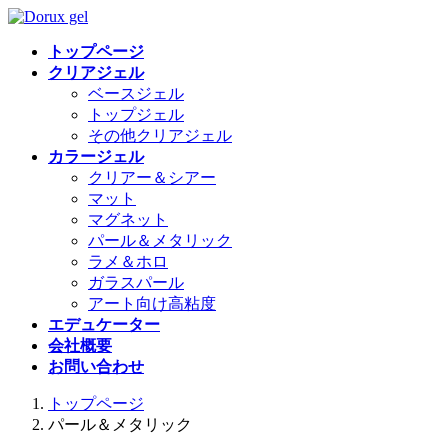
コ
ナ
ン
ビ
トップページ
テ
ゲ
クリアジェル
ン
ー
ベースジェル
ツ
シ
トップジェル
へ
ョ
その他クリアジェル
ス
ン
カラージェル
キ
に
クリアー＆シアー
ッ
移
マット
プ
動
マグネット
パール＆メタリック
ラメ＆ホロ
ガラスパール
アート向け高粘度
エデュケーター
会社概要
お問い合わせ
トップページ
パール＆メタリック